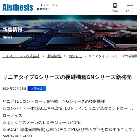
アイステーシス
株式会社
新着情報
News
アイステーシス株式会社
新着情報
お知らせ
リニアタイプGシリーズの後継
リニアタイプGシリーズの後継機種GNシリーズ新発売
2024年09月08日
お知らせ
リニアTECコントローラを搭載したGシリーズの後継機種
☆コンパクト一体型ACC/APC対応 LDドライバ、リニア温度コントローラ、
ローノイズ
☆ほとんどのメーカのＬＤモジュールに対応
☆SOA(半導体光増幅器)も対応（モニタPD及び光カプラを接続することで、
APC駆動も可能）