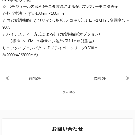
☆LDモジュール内蔵PDモニタ電流による光出力パワーモニタ表示
☆外形寸法：わずか100mm×100mm
☆内部変調機能付き：（サイン、矩形、ノコギリ）、1Hz〜1KHｚ、変調度：5〜
90%
☆バイアスティー方式による外部変調機能（オプション）
（標準：〜10MHｚ@サイン波/〜5MHｚ＠矩形波）
リニアタイプコンパクトLDドライバーシリーズ（500ｍ
A/2000mA/3000mA）
前の記事
次の記事
一覧へ戻る
お問い合わせ